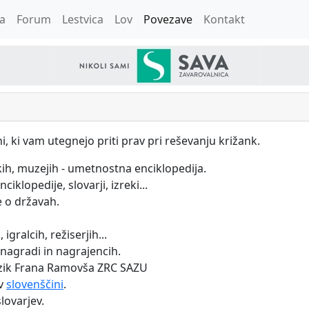
a
Forum
Lestvica
Lov
Povezave
Kontakt
, ki vam utegnejo priti prav pri reševanju križank.
kih, muzejih - umetnostna enciklopedija.
iklopedije, slovarji, izreki...
e o državah.
 igralcih, režiserjih...
nagradi in nagrajencih.
 jezik Frana Ramovša ZRC SAZU
 v
slovenščini
.
lovarjev.