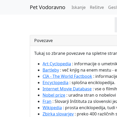
Pet Vodoravno
Iskanje
Rešitve
Gesl
Povezave
Tukaj so zbrane povezave na spletne strani
Art Cyclopedia
: informacije o umetni
Bartleby
: več knjig na enem mestu - enc
CIA - The World Factbook
: informacij
Encyclopedia
: splošna enciklopedija.
Internet Movie Database
: vse o filmih,
Nobel prize
: uradna stran o nobelovi 
Fran
: Slovarji Inštituta za slovenski
Wikipedia
: prosta enciklopedija, tudi
Zbirka slovarjev
: preko 400 različnih s