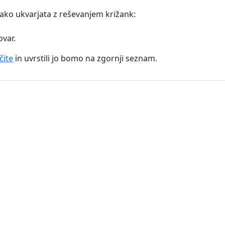
 tako ukvarjata z reševanjem križank:
ovar.
čite
in uvrstili jo bomo na zgornji seznam.