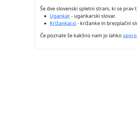
Še dve slovenski spletni strani, ki se prav
Ugankar
- ugankarski slovar.
Križankar.si
- križanke in brezplačni sl
Če poznate še kakšno nam jo lahko
sporo