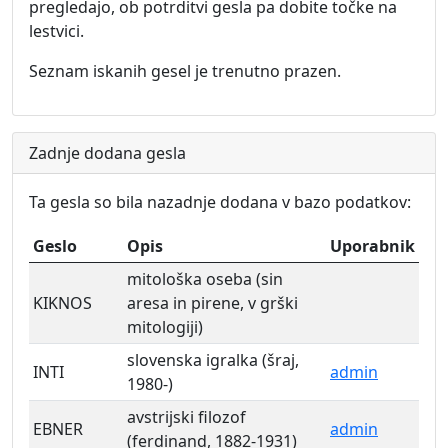
pregledajo, ob potrditvi gesla pa dobite točke na
lestvici.
Seznam iskanih gesel je trenutno prazen.
Zadnje dodana gesla
Ta gesla so bila nazadnje dodana v bazo podatkov:
Geslo
Opis
Uporabnik
mitološka oseba (sin
KIKNOS
aresa in pirene, v grški
mitologiji)
slovenska igralka (šraj,
INTI
admin
1980-)
avstrijski filozof
EBNER
admin
(ferdinand, 1882-1931)